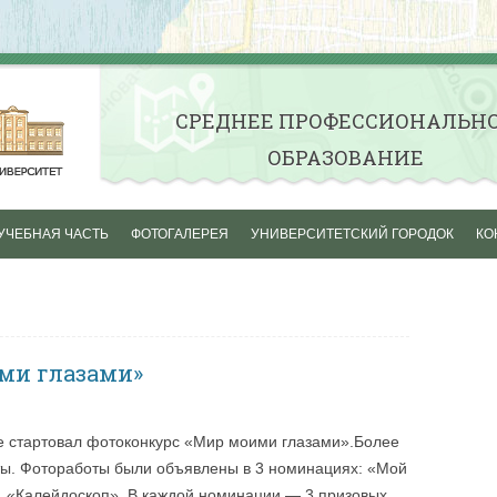
СРЕДНЕE ПРОФЕССИОНАЛЬН
ОБРАЗОВАНИЕ
Skip to content
УЧЕБНАЯ ЧАСТЬ
ФОТОГАЛЕРЕЯ
УНИВЕРСИТЕТСКИЙ ГОРОДОК
КО
ОСЕНЬ ПЕРВОКУРСНИКА
СТУДЕНЧЕСКАЯ ВЕСНА
АКТИВНАЯ ЖИЗНЬ
ми глазами»
НАШИ ГРУППЫ
се стартовал фотоконкурс «Мир моими глазами».Более
оты. Фотоработы были объявлены в 3 номинациях: «Мой
, «Калейдоскоп». В каждой номинации — 3 призовых