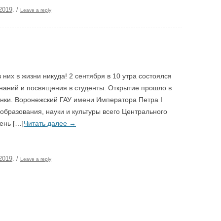
2019
.
/
Leave a reply
 них в жизни никуда! 2 сентября в 10 утра состоялся
знаний и посвящения в студенты. Открытие прошло в
нки. Воронежский ГАУ имени Императора Петра I
бразования, науки и культуры всего Центрального
ень […]
Читать далее
→
2019
.
/
Leave a reply