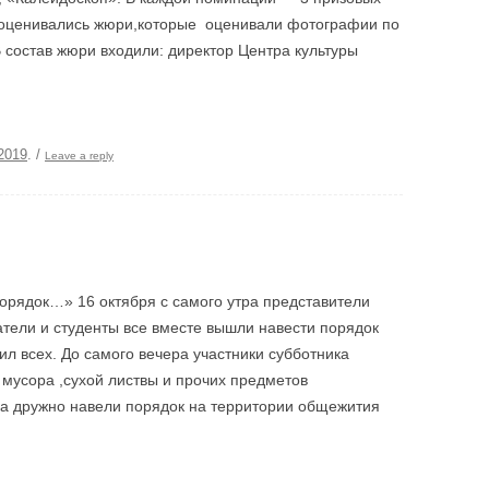
ы оценивались жюри,которые оценивали фотографии по
В состав жюри входили: директор Центра культуры
2019
.
/
Leave a reply
орядок…» 16 октября с самого утра представители
тели и студенты все вместе вышли навести порядок
зил всех. До самого вечера участники субботника
мусора ,сухой листвы и прочих предметов
ка дружно навели порядок на территории общежития