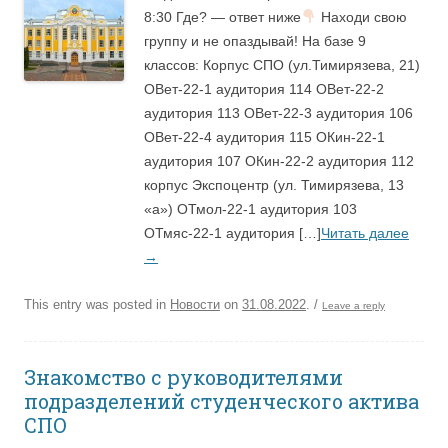
8:30 Где? — ответ ниже
Находи свою
группу и не опаздывай! На базе 9
классов: Корпус СПО (ул.Тимирязева, 21)
ОВет-22-1 аудитория 114 ОВет-22-2
аудитория 113 ОВет-22-3 аудитория 106
ОВет-22-4 аудитория 115 ОКин-22-1
аудитория 107 ОКин-22-2 аудитория 112
корпус Экспоцентр (ул. Тимирязева, 13
«а») ОТмол-22-1 аудитория 103
ОТмяс-22-1 аудитория […]
Читать далее
→
This entry was posted in
Новости
on
31.08.2022
.
/
Leave a reply
Знакомство с руководителями
подразделений студенческого актива
СПО