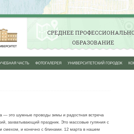
СРЕДНЕE ПРОФЕССИОНАЛЬН
ОБРАЗОВАНИЕ
Skip to content
УЧЕБНАЯ ЧАСТЬ
ФОТОГАЛЕРЕЯ
УНИВЕРСИТЕТСКИЙ ГОРОДОК
КО
ОСЕНЬ ПЕРВОКУРСНИКА
СТУДЕНЧЕСКАЯ ВЕСНА
АКТИВНАЯ ЖИЗНЬ
НАШИ ГРУППЫ
 — это шумные проводы зимы и радостная встреча
кий, захватывающий праздник. Это массовые гуляния с
и смехом, и конечно с блинами. 12 марта в нашем