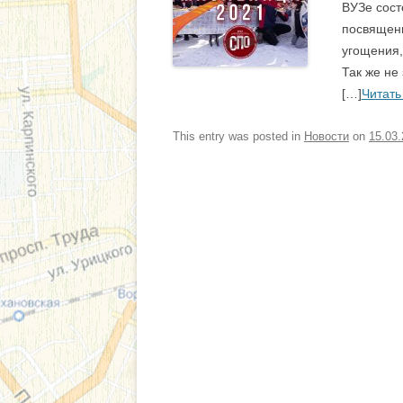
ВУЗе сост
посвященн
угощения,
Так же не
[…]
Читать
This entry was posted in
Новости
on
15.03