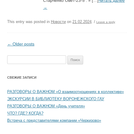
Старченко Овет-23-5 : » […]
Читать далее
→
This entry was posted in
Новости
on
21.02.2024
.
/
Leave a reply
Post navigation
←
Older posts
Найти:
СВЕЖИЕ ЗАПИСИ
РАЗГОВОРЫ О ВАЖНОМ «О взаимоотношениях в коллективе»
ЭКСКУРСИИ В БИБЛИОТЕКУ ВОРОНЕЖСКОГО ГАУ
РАЗГОВОРЫ О ВАЖНОМ «День учителя»
ЧТО? ГДЕ? КОГДА?
Встреча с представителями компании «Черкизово»