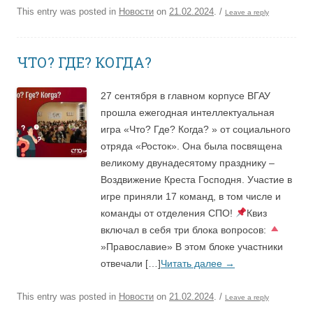
This entry was posted in
Новости
on
21.02.2024
.
/
Leave a reply
ЧТО? ГДЕ? КОГДА?
27 сентября в главном корпусе ВГАУ
прошла ежегодная интеллектуальная
игра «Что? Где? Когда? » от социального
отряда «Росток». Она была посвящена
великому двунадесятому празднику –
Воздвижение Креста Господня. Участие в
игре приняли 17 команд, в том числе и
команды от отделения СПО!
Квиз
включал в себя три блока вопросов:
»Православие» В этом блоке участники
отвечали […]
Читать далее
→
This entry was posted in
Новости
on
21.02.2024
.
/
Leave a reply