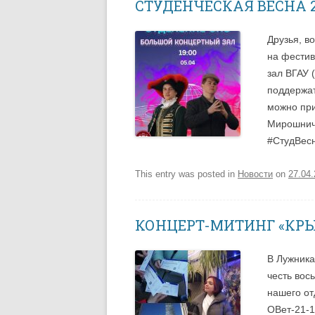
СТУДЕНЧЕСКАЯ ВЕСНА 2
Друзья, в
на фестив
зал ВГАУ 
поддержат
можно пр
Мирошнич
#СтудВес
This entry was posted in
Новости
on
27.04
КОНЦЕРТ-МИТИНГ «КР
В Лужника
честь вос
нашего от
ОВет-21-1