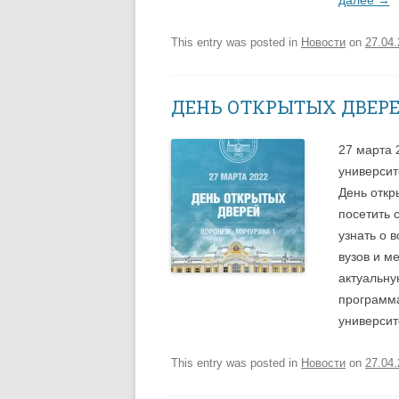
This entry was posted in
Новости
on
27.04
ДЕНЬ ОТКРЫТЫХ ДВЕР
27 марта 
университ
День откр
посетить 
узнать о 
вузов и м
актуальн
программа
университ
This entry was posted in
Новости
on
27.04