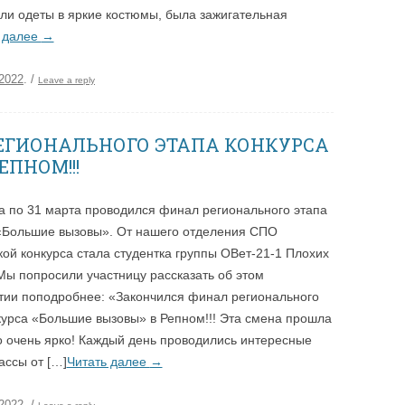
ли одеты в яркие костюмы, была зажигательная
 далее
→
.2022
.
/
Leave a reply
ЕГИОНАЛЬНОГО ЭТАПА КОНКУРСА
ЕПНОМ!!!
а по 31 марта проводился финал регионального этапа
«Большие вызовы». От нашего отделения СПО
ой конкурса стала студентка группы ОВет-21-1 Плохих
Мы попросили участницу рассказать об этом
ии поподробнее: «Закончился финал регионального
курса «Большие вызовы» в Репном!!! Эта смена прошла
о очень ярко! Каждый день проводились интересные
ассы от […]
Читать далее
→
.2022
.
/