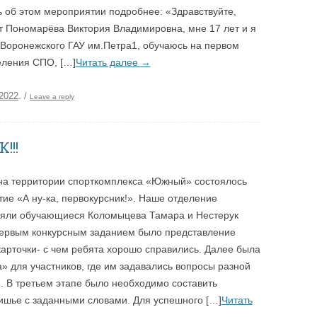
ь об этом мероприятии подробнее: «Здравствуйте,
т Пономарёва Виктория Владимировна, мне 17 лет и я
 Воронежского ГАУ им.Петра1, обучаюсь на первом
еления СПО, […]
Читать далее
→
.2022
.
/
Leave a reply
!!!
на территории спорткомплекса «Южный» состоялось
ие «А ну-ка, первокурсник!». Наше отделение
ляли обучающиеся Коломыцева Тамара и Нестерук
ервым конкурсным заданием было представление
карточки- с чем ребята хорошо справились. Далее была
» для участников, где им задавались вопросы разной
. В третьем этапе было необходимо составить
ишье с заданными словами. Для успешного […]
Читать