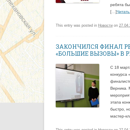
ребята бы
[…]
Читать
This entry was posted in
Новости
on
27.04
ЗАКОНЧИЛСЯ ФИНАЛ Р
«БОЛЬШИЕ ВЫЗОВЫ» В Р
С 18 март
конкурса 
финалистк
Верника. 
мероприят
этапа кон
быстро, н
мастер-кл
This entry was posted in
Новости
on
27.04