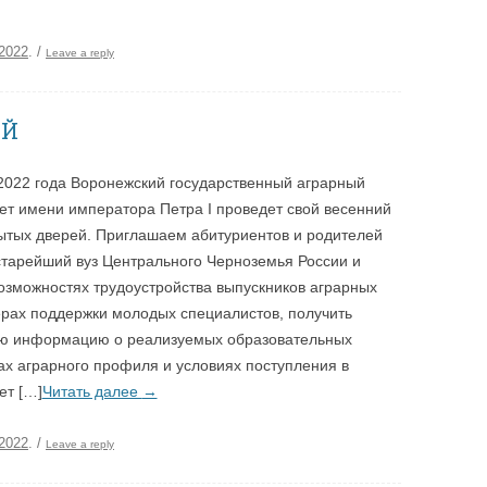
.2022
.
/
Leave a reply
ЕЙ
2022 года Воронежский государственный аграрный
ет имени императора Петра I проведет свой весенний
ытых дверей. Приглашаем абитуриентов и родителей
старейший вуз Центрального Черноземья России и
возможностях трудоустройства выпускников аграрных
ерах поддержки молодых специалистов, получить
ую информацию о реализуемых образовательных
х аграрного профиля и условиях поступления в
ет […]
Читать далее
→
.2022
.
/
Leave a reply