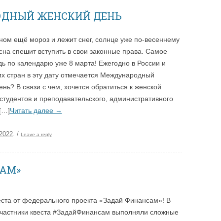
ОДНЫЙ ЖЕНСКИЙ ДЕНЬ
кном ещё мороз и лежит снег, солнце уже по-весеннему
есна спешит вступить в свои законные права. Самое
дь по календарю уже 8 марта! Ежегодно в России и
их стран в эту дату отмечается Международный
ень? В связи с чем, хочется обратиться к женской
студентов и преподавательского, административного
[…]
Читать далее
→
.2022
.
/
Leave a reply
САМ»
еста от федерального проекта «Задай Финансам»! В
участники квеста #ЗадайФинансам выполняли сложные