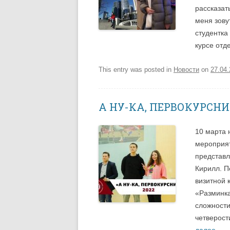
рассказат
меня зову
студентка
курсе отд
This entry was posted in
Новости
on
27.04
А НУ-КА, ПЕРВОКУРСНИК
10 марта 
мероприят
представ
Кирилл. П
визитной 
«Разминка
сложности
четверост
далее
→