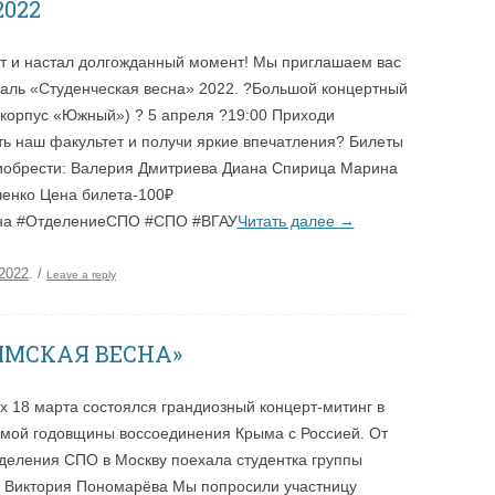
022
от и настал долгожданный момент! Мы приглашаем вас
аль «Студенческая весна» 2022. ?Большой концертный
(корпус «Южный») ? 5 апреля ?19:00 Приходи
ь наш факультет и получи яркие впечатления? Билеты
иобрести: Валерия Дмитриева Диана Спирица Марина
енко Цена билета-100₽
на #ОтделениеСПО #СПО #ВГАУ
Читать далее
→
.2022
.
/
Leave a reply
ЫМСКАЯ ВЕСНА»
х 18 марта состоялся грандиозный концерт-митинг в
ьмой годовщины воссоединения Крыма с Россией. От
деления СПО в Москву поехала студентка группы
 Виктория Пономарёва Мы попросили участницу