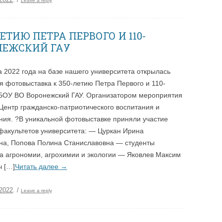
Leave a reply
ЕТИЮ ПЕТРА ПЕРВОГО И 110-
НЕЖСКИЙ ГАУ
а 2022 года на базе нашего университета открылась
 фотовыставка к 350-летию Петра Первого и 110-
БОУ ВО Воронежский ГАУ. Организатором мероприятия
Центр гражданско-патриотического воспитания и
ия. ?В уникальной фотовыставке приняли участие
факультетов университета: — Цуркан Ирина
а, Попова Полина Станиславовна — студенты
а агрономии, агрохимии и экологии — Яковлев Максим
 […]
Читать далее
→
.2022
.
/
Leave a reply