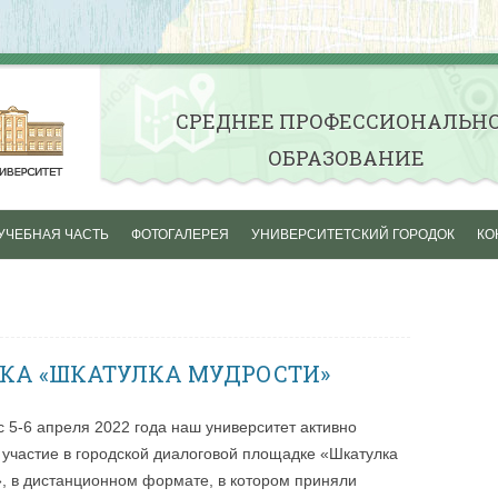
СРЕДНЕE ПРОФЕССИОНАЛЬН
ОБРАЗОВАНИЕ
Skip to content
УЧЕБНАЯ ЧАСТЬ
ФОТОГАЛЕРЕЯ
УНИВЕРСИТЕТСКИЙ ГОРОДОК
КО
ОСЕНЬ ПЕРВОКУРСНИКА
СТУДЕНЧЕСКАЯ ВЕСНА
АКТИВНАЯ ЖИЗНЬ
А «ШКАТУЛКА МУДРОСТИ»
НАШИ ГРУППЫ
с 5-6 апреля 2022 года наш университет активно
участие в городской диалоговой площадке «Шкатулка
, в дистанционном формате, в котором приняли