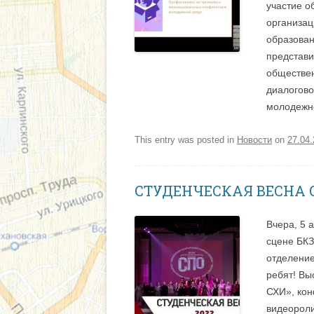
участие 
организац
образован
представи
обществе
диалогово
молодежн
This entry was posted in
Новости
on
27.04
СТУДЕНЧЕСКАЯ ВЕСНА 
Вчера, 5 
сцене БКЗ
отделение
ребят! Вы
СХИ», кон
видеороли